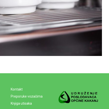
Kontakt
Preporuke vozačima
Knjiga utisaka