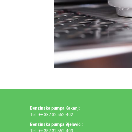
Benzinska pumpa Kakanj:
Tel.: ++ 387 32 552-402
Benzinska pumpa Bjelavići:
Tel.: ++ 387 32 552-403