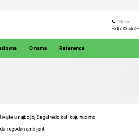
Telefon
+387 32 552-
aslovna
O nama
Reference
živajte u najboljoj Segafredo kafi koju nudimo.
du i ugodan ambijent.