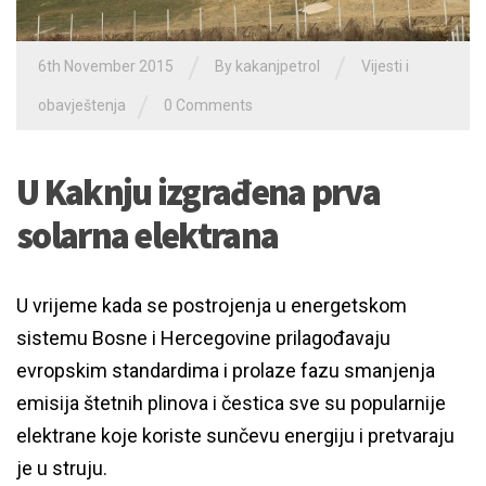
/
/
6th November 2015
By
kakanjpetrol
Vijesti i
/
obavještenja
0 Comments
U Kaknju izgrađena prva
solarna elektrana
U vrijeme kada se postrojenja u energetskom
sistemu Bosne i Hercegovine prilagođavaju
evropskim standardima i prolaze fazu smanjenja
emisija štetnih plinova i čestica sve su popularnije
elektrane koje koriste sunčevu energiju i pretvaraju
je u struju.