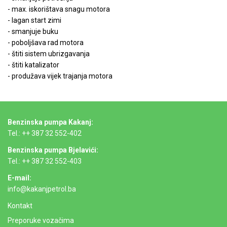
- max. iskorištava snagu motora
- lagan start zimi
- smanjuje buku
- poboljšava rad motora
- štiti sistem ubrizgavanja
- štiti katalizator
- produžava vijek trajanja motora
Benzinska pumpa Kakanj:
Tel.: ++ 387 32 552-402
Benzinska pumpa Bjelavići:
Tel.: ++ 387 32 552-403
E-mail:
info@kakanjpetrol.ba
Kontakt
Preporuke vozačima