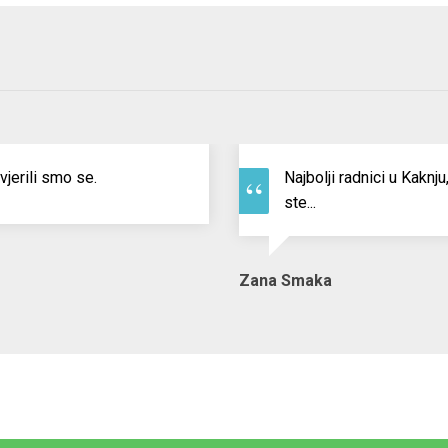
Kontakt
Preporuke vozačima
Knjiga utisaka
C