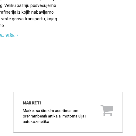
autokozmetika
SEP
2