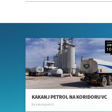
KAKANJ PETROL NA KORIDORU VC
By kakanjpetrol
POTROŠAČKA KART