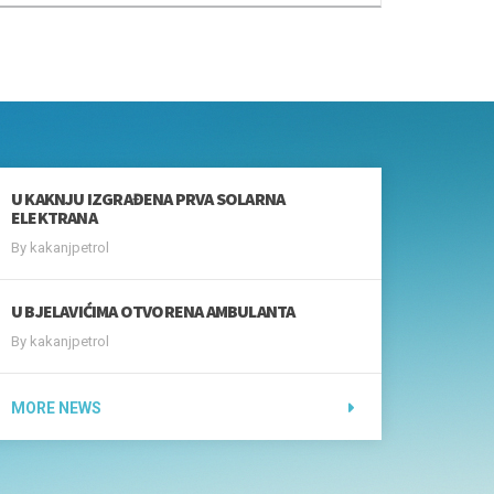
C ZA PRIJAVU POTROŠAČKE
zno)