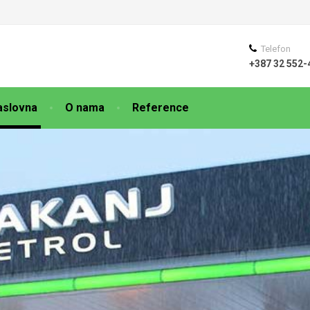
Telefon
+387 32 552-
aslovna
O nama
Reference