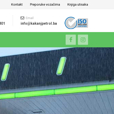
Kontakt
Preporuke vozačima
Knjiga utisaka
Email
401
info@kakanjpetrol.ba