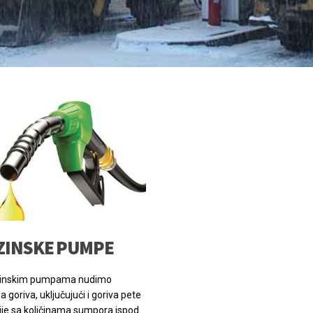
inskim pumpama nudimo
a goriva, uključujući i goriva pete
je sa količinama sumpora ispod
g. Veliku pažnju posvećujemo
rafinerija iz kojih nabavljamo
 vrste goriva,transportu, kojeg
mo …
AJ VIŠE
MARKETI
Market sa širokim asortimanom
prehrambenih artikala, motorna ulja i