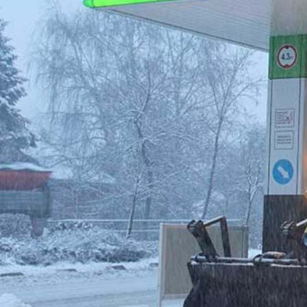
DOBRO DOŠLI.
UPOZNAJTE NAS !
Privredno društvo Kakanj Petrol
d.o.o. osnovano je 2005. godine,
kao društvo za veleprodaju,
maloprodaju i transport nafte i
BEN
naftnih derivata.