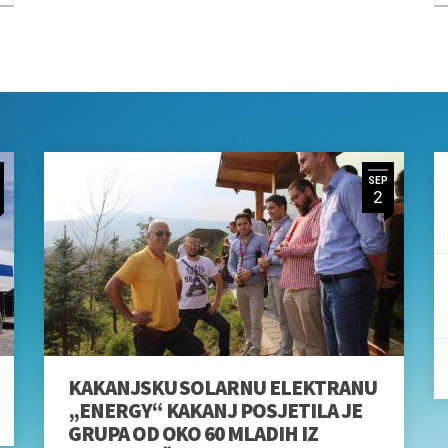
KAKANJSKU SOLARNU ELEKTRANU
„ENERGY“ KAKANJ POSJETILA JE
GRUPA OD OKO 60 MLADIH IZ
JUGOISTOČNE EVROPE
By kakanjpetrol
ICA
ONLINE OBRAZA
KARTICE
Vaše ime i prezime (obave
Vaš Email (obavezno)