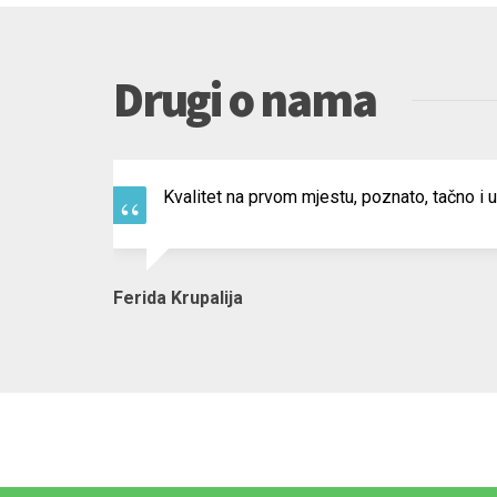
Benzinska pumpa Kakanj:
Tel.: ++ 387 32 552-402
Benzinska pumpa Bjelavići:
Tel.: ++ 387 32 552-403
E-mail:
info@kakanjpetrol.ba