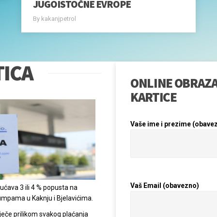
ćava 3 ili 4 % popusta na
mpama u Kaknju i Bjelavićima.
ječe prilikom svakog plaćanja
ola.
Mjesto prebivališta
ni cilj je nagraditi kupca u
pumpama u Kaknju i Bjelavićima
taka, već ste stekli pravo na
dine.
Broj telefona