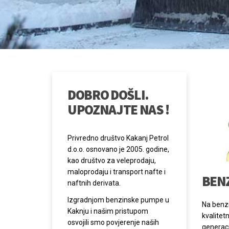
Izgradnjom benzinske pumpe u
Na benz
Kaknju i našim pristupom
kvalitetn
osvojili smo povjerenje naših
generaci
kupaca, vlasnika motornih
10 mg/k
vozila, privrednih društava u
odabiru 
Kaknju i šire.
pojedine
obavlja
PROČITAJ VIŠE
PROČIT
OSTALE USLUGE
CAFFE KP
Posjetite naš caffe u Kaknju i Bjelavićima,
i uvjerite se u kvalitet naše ponude. Na