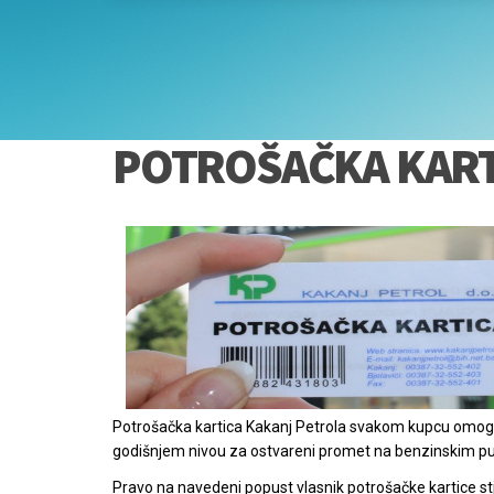
Potrošačka kartica Kakanj Petrola svakom kupcu omogu
godišnjem nivou za ostvareni promet na benzinskim pu
Pravo na navedeni popust vlasnik potrošačke kartice st
kupljenog goriva gotovinom.
Nema uvjeta za članstvo u Klubu potrošača Kakanj Petr
Nema troškova izdavanja potrošačke kartice, a naš poslov
skladu sa sloganom „Mi cIjenimo Vaše povjerenje“.
Dovoljno je bilo kojem prodavcu goriva na benzinskim 
zatražiti potrošačku karticu i evidentiranjem ličnih poda
rabat kojeg možete koristiti krajem decembra svake go
PROČITAJ VIŠE