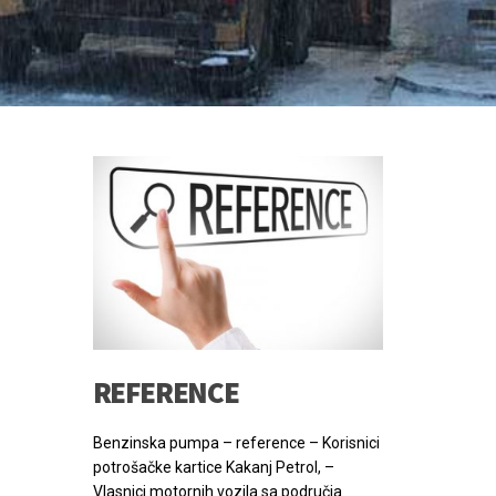
Benzinska pumpa – reference – Korisnici
potrošačke kartice Kakanj Petrol, –
Vlasnici motornih vozila sa područja
općine Kakanj, – Vlasnici transportnih
preduzeća i – Privredni subjekti. Masovna
upotreba goriva od strane vlasnika …
PROČITAJ VIŠE
SAMOUSLUŽNA PRAONICA
Radi se o objektu u kojem možete sami
oprati vlastiti automobil, a da nemate