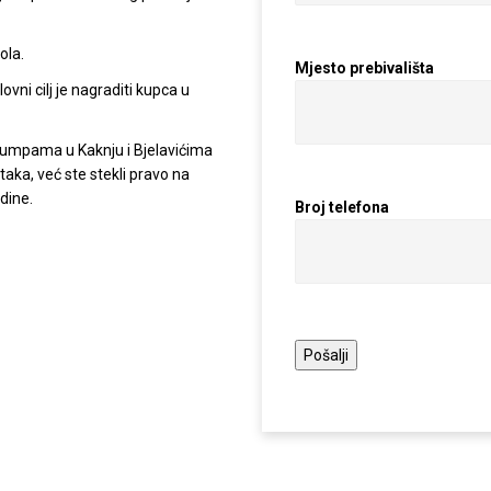
vjerili smo se.
Najbolji radnici u Kaknju
ste...
Zana Smaka