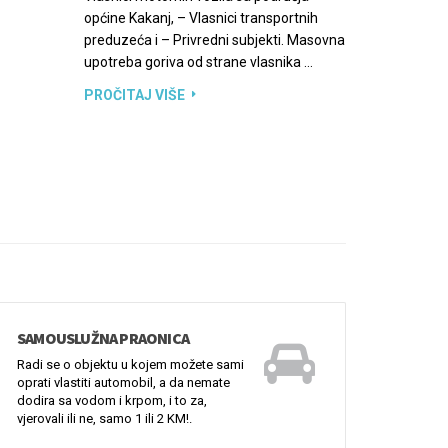
dodira sa vodom i krpom, i to za,
vjerovali ili ne, samo 1 ili 2 KM!.
U KAKNJU IZGRAĐENA PRVA SOLARNA
ELEKTRANA
By kakanjpetrol
U BJELAVIĆIMA OTVORENA AMBULANTA
By kakanjpetrol
MORE NEWS