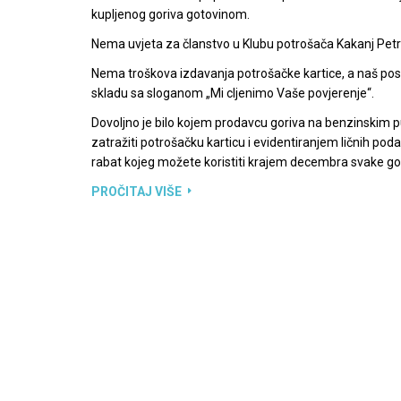
Drugi o nama
Kvalitet na prvom mjestu, poznato, tačno i u
Ferida Krupalija